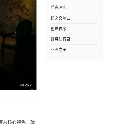
后宫酒店
蛇之交响曲
创世秩序
绯月仙行录
亚洲之子
建模为核心特色。玩