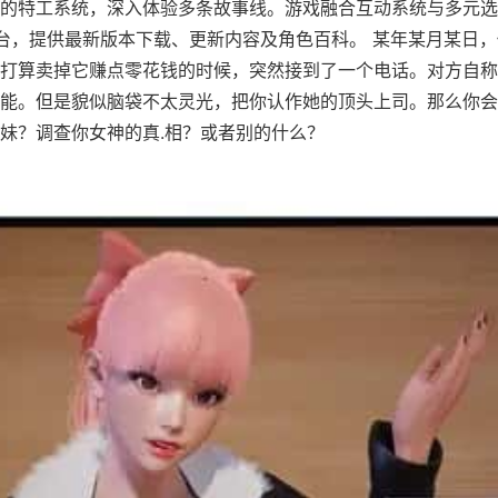
的特工系统，深入体验多条故事线。游戏融合互动系统与多元选
平台，提供最新版本下载、更新内容及角色百科。 某年某月某日
打算卖掉它赚点零花钱的时候，突然接到了一个电话。对方自称
能。但是貌似脑袋不太灵光，把你认作她的顶头上司。那么你会
妹？调查你女神的真.相？或者别的什么？