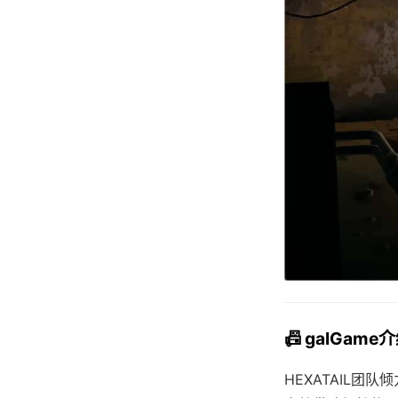
📠 galGame
HEXATAIL