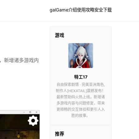
galGame介绍
使用攻略
安全下载
游戏
上线，新增诸多游戏内
特工17
自由探索剧情 · 完美亚洲角色,
制作人[HEXATAIL]震撼发布！
最新赞助码火热上线，新增诸
多游戏内容与问题修复，带来
更顺畅的交互体验和更引人入
胜的故事。
推荐